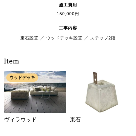
施工費用
150,000円
工事内容
束石設置
／
ウッドデッキ設置
／
ステップ2段
Item
ウッドデッキ
ヴィラウッド
束石