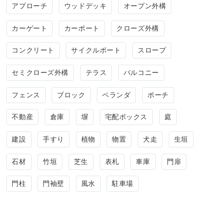
アプローチ
ウッドデッキ
オープン外構
カーゲート
カーポート
クローズ外構
コンクリート
サイクルポート
スロープ
セミクローズ外構
テラス
バルコニー
フェンス
ブロック
ベランダ
ポーチ
不動産
倉庫
塀
宅配ボックス
庭
建設
手すり
植物
物置
犬走
生垣
石材
竹垣
芝生
表札
車庫
門扉
門柱
門袖壁
風水
駐車場