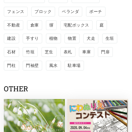
フェンス
ブロック
ベランダ
ポーチ
不動産
倉庫
塀
宅配ボックス
庭
建設
手すり
植物
物置
犬走
生垣
石材
竹垣
芝生
表札
車庫
門扉
門柱
門袖壁
風水
駐車場
OTHER