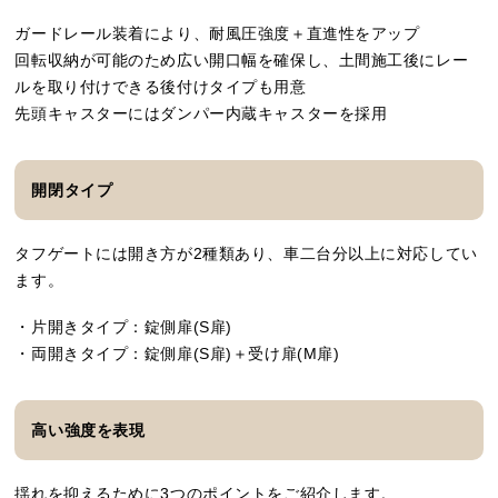
ガードレール装着により、耐風圧強度＋直進性をアップ
回転収納が可能のため広い開口幅を確保し、土間施工後にレー
ルを取り付けできる後付けタイプも用意
先頭キャスターにはダンパー内蔵キャスターを採用
開閉タイプ
タフゲートには開き方が2種類あり、車二台分以上に対応してい
ます。
・片開きタイプ：錠側扉(S扉)
・両開きタイプ：錠側扉(S扉)＋受け扉(M扉)
高い強度を表現
揺れを抑えるために3つのポイントをご紹介します。