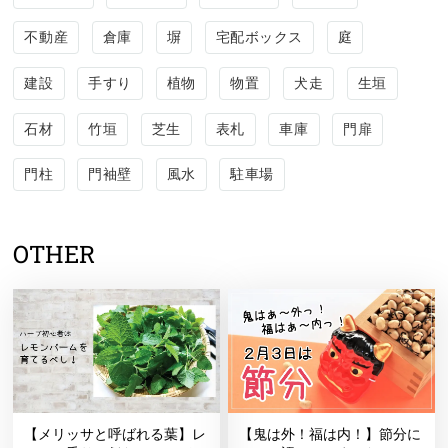
不動産
倉庫
塀
宅配ボックス
庭
建設
手すり
植物
物置
犬走
生垣
石材
竹垣
芝生
表札
車庫
門扉
門柱
門袖壁
風水
駐車場
OTHER
【メリッサと呼ばれる葉】レ
【鬼は外！福は内！】節分に