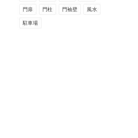
門扉
門柱
門袖壁
風水
駐車場