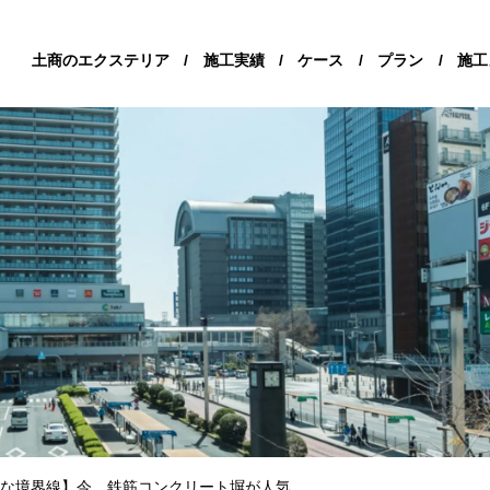
土商のエクステリア
/
施工実績
/
ケース
/
プラン
/
施工
れな境界線】今、鉄筋コンクリート塀が人気