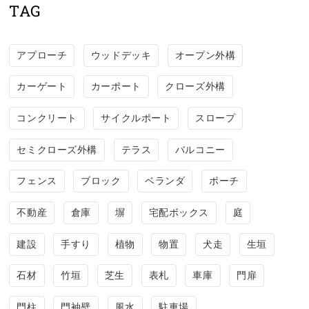
TAG
アプローチ
ウッドデッキ
オープン外構
カーゲート
カーポート
クローズ外構
コンクリート
サイクルポート
スロープ
セミクローズ外構
テラス
バルコニー
フェンス
ブロック
ベランダ
ポーチ
不動産
倉庫
塀
宅配ボックス
庭
建設
手すり
植物
物置
犬走
生垣
石材
竹垣
芝生
表札
車庫
門扉
門柱
門袖壁
風水
駐車場