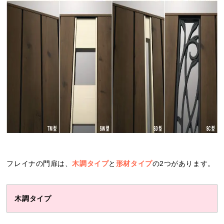
フレイナの門扉は、
木調タイプ
と
形材タイプ
の2つがあります。
木調タイプ