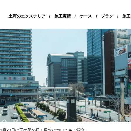
土商のエクステリア
/
施工実績
/
ケース
/
プラン
/
施工
1月20日は玉の輿の日！風水についてもご紹介