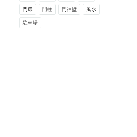
門扉
門柱
門袖壁
風水
駐車場